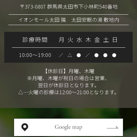
〒373-0807 群馬県太田市下小林町540番地
イオンモール太田 隣 太田安眠の湯 敷地内
診療時間
月
火
水
木
金
土
日
10:00～19:00
／
△
●
／
●
●
●
【休診日】月曜、木曜
※月曜、木曜が祝日の場合は営業、
翌日が休診日となります。
△…火曜の診療は12:00～21:00となります。
Google map