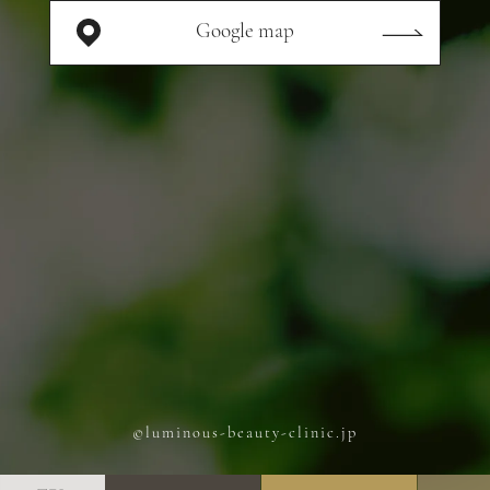
Google map
©luminous-beauty-clinic.jp