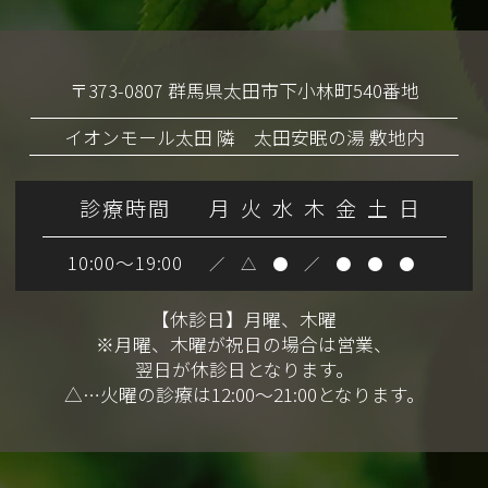
〒373-0807 群馬県太田市下小林町540番地
イオンモール太田 隣 太田安眠の湯 敷地内
診療時間
月
火
水
木
金
土
日
10:00～19:00
／
△
●
／
●
●
●
【休診日】月曜、木曜
※月曜、木曜が祝日の場合は営業、
翌日が休診日となります。
△…火曜の診療は12:00～21:00となります。