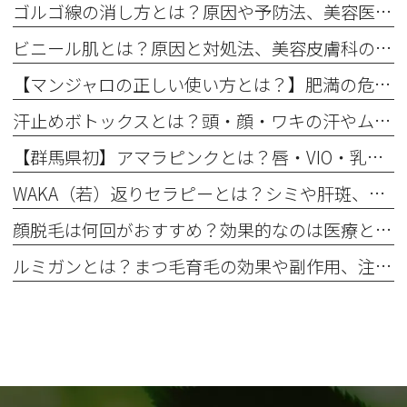
ゴルゴ線の消し方とは？原因や予防法、美容医療の治療法を解説
ビニール肌とは？原因と対処法、美容皮膚科の治療法（エレクトロポレーション）を解説
【マンジャロの正しい使い方とは？】肥満の危険性やデメリットも知ってほしい
汗止めボトックスとは？頭・顔・ワキの汗やムレ、ニオイも軽減！効果と注意点を解説
【群馬県初】アマラピンクとは？唇・VIO・乳輪の最新メラニンケア！黒ずみ・くすみを本来の自然な肌色へ
WAKA（若）返りセラピーとは？シミや肝斑、小じわに効果的なスキンケアプログラム
顔脱毛は何回がおすすめ？効果的なのは医療とエステのどっち？後悔したくない人向けに解説
ルミガンとは？まつ毛育毛の効果や副作用、注意点を解説